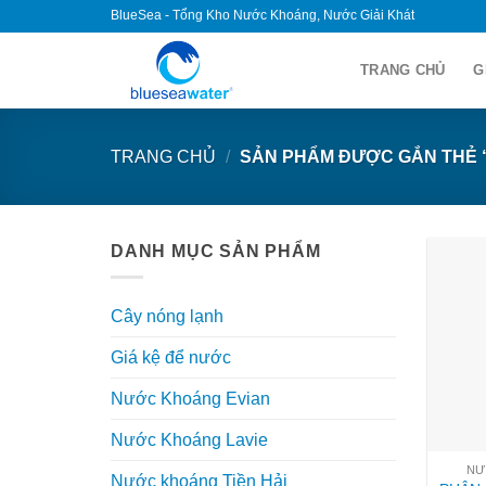
Skip
BlueSea - Tổng Kho Nước Khoáng, Nước Giải Khát
to
content
TRANG CHỦ
G
TRANG CHỦ
/
SẢN PHẨM ĐƯỢC GẮN THẺ “
DANH MỤC SẢN PHẨM
Cây nóng lạnh
Giá kệ để nước
Nước Khoáng Evian
Nước Khoáng Lavie
NƯ
Nước khoáng Tiền Hải